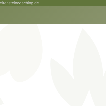
itensteincoaching.de